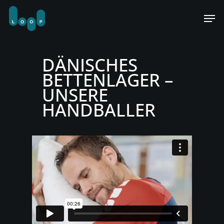
Skip
Men
to
main
content
DÄNISCHES
BETTENLAGER –
UNSERE
HANDBALLER