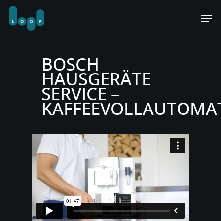
Skip
Men
to
main
content
BOSCH
HAUSGERÄTE
SERVICE –
KAFFEEVOLLAUTOMA